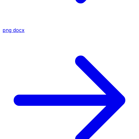
png
docx