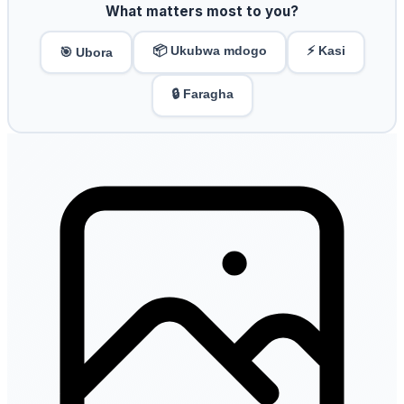
What matters most to you?
📦 Ukubwa mdogo
⚡ Kasi
🎯 Ubora
🔒 Faragha