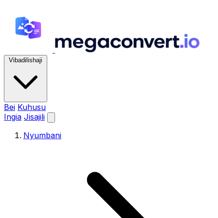
Vibadilishaji
Bei
Kuhusu
Ingia
Jisajili
Nyumbani