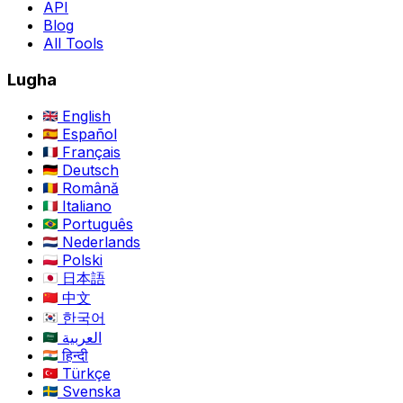
API
Blog
All Tools
Lugha
English
Español
Français
Deutsch
Română
Italiano
Português
Nederlands
Polski
日本語
中文
한국어
العربية
हिन्दी
Türkçe
Svenska