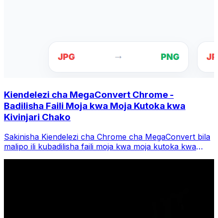
Kiendelezi cha MegaConvert Chrome -
Badilisha Faili Moja kwa Moja Kutoka kwa
Kivinjari Chako
Sakinisha Kiendelezi cha Chrome cha MegaConvert bila
malipo ili kubadilisha faili moja kwa moja kutoka kwa
upau wa vidhibiti wa kivinjari chako. Bofya kulia faili
yoyote ili kubadilisha, fikia zana zote papo hapo kutoka
Chrome.