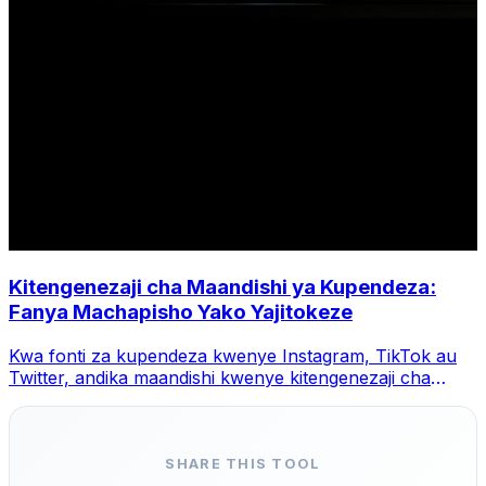
Kitengenezaji cha Maandishi ya Kupendeza:
Fanya Machapisho Yako Yajitokeze
Kwa fonti za kupendeza kwenye Instagram, TikTok au
Twitter, andika maandishi kwenye kitengenezaji cha
MegaConvert, chagua mtindo na unakili.
SHARE THIS TOOL