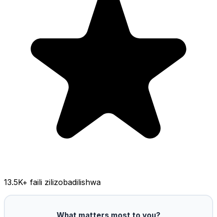
13.5K
+ faili zilizobadilishwa
What matters most to you?