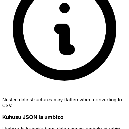
Nested data structures may flatten when converting to
CSV.
Kuhusu JSON la umbizo
Umbizo la kubadilishana data nyepesi ambalo ni rahisi