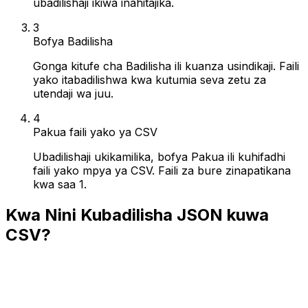
ubadilishaji ikiwa inahitajika.
3
Bofya Badilisha
Gonga kitufe cha Badilisha ili kuanza usindikaji. Faili
yako itabadilishwa kwa kutumia seva zetu za
utendaji wa juu.
4
Pakua faili yako ya CSV
Ubadilishaji ukikamilika, bofya Pakua ili kuhifadhi
faili yako mpya ya CSV. Faili za bure zinapatikana
kwa saa 1.
Kwa Nini Kubadilisha JSON kuwa
CSV?