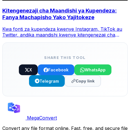
Kitengenezaji cha Maandishi ya Kupendeza:
Fanya Machapisho Yako Yajitokeze
Kwa fonti za kupendeza kwenye Instagram, TikTok au
Twitter, andika maandishi kwenye kitengenezaji cha
MegaConvert, chagua mtindo na unakili.
SHARE THIS TOOL
X
Facebook
WhatsApp
Telegram
Copy link
MegaConvert
Convert any file format online. Fast, free, and secure file