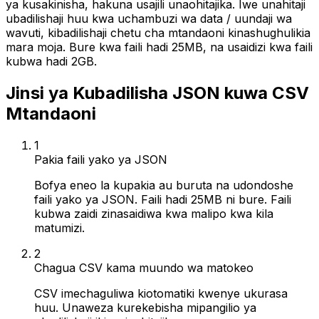
ya kusakinisha, hakuna usajili unaohitajika. Iwe unahitaji
ubadilishaji huu kwa uchambuzi wa data / uundaji wa
wavuti, kibadilishaji chetu cha mtandaoni kinashughulikia
mara moja. Bure kwa faili hadi 25MB, na usaidizi kwa faili
kubwa hadi 2GB.
Jinsi ya Kubadilisha JSON kuwa CSV
Mtandaoni
1
Pakia faili yako ya JSON
Bofya eneo la kupakia au buruta na udondoshe
faili yako ya JSON. Faili hadi 25MB ni bure. Faili
kubwa zaidi zinasaidiwa kwa malipo kwa kila
matumizi.
2
Chagua CSV kama muundo wa matokeo
CSV imechaguliwa kiotomatiki kwenye ukurasa
huu. Unaweza kurekebisha mipangilio ya