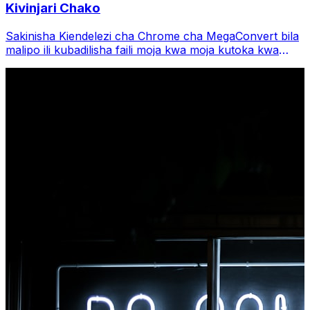
Kivinjari Chako
Sakinisha Kiendelezi cha Chrome cha MegaConvert bila
malipo ili kubadilisha faili moja kwa moja kutoka kwa
upau wa vidhibiti wa kivinjari chako. Bofya kulia faili
yoyote ili kubadilisha, fikia zana zote papo hapo kutoka
Chrome.