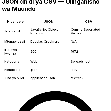
JSON dhidi ya CSV — Ulinganisho
wa Muundo
Kipengele
JSON
CSV
JavaScript Object
Comma-Separated
Jina Kamili
Notation
Values
Mtengenezaji
Douglas Crockford
N/A
Ilitolewa
2001
1972
Kwanza
Kategoria
Web
Spreadsheet
Kiendelezi
.json
.csv
Aina ya MIME
application/json
text/csv