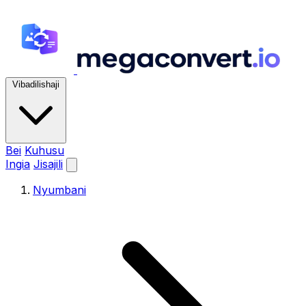
Vibadilishaji
Bei
Kuhusu
Ingia
Jisajili
Nyumbani