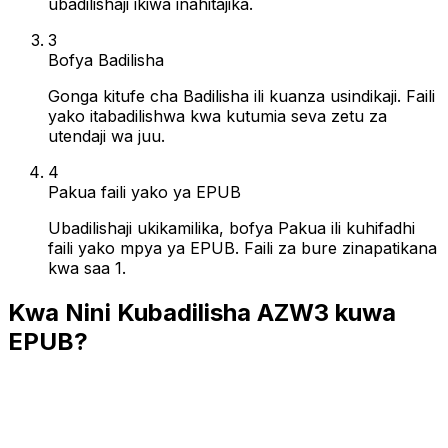
ubadilishaji ikiwa inahitajika.
3
Bofya Badilisha
Gonga kitufe cha Badilisha ili kuanza usindikaji. Faili
yako itabadilishwa kwa kutumia seva zetu za
utendaji wa juu.
4
Pakua faili yako ya EPUB
Ubadilishaji ukikamilika, bofya Pakua ili kuhifadhi
faili yako mpya ya EPUB. Faili za bure zinapatikana
kwa saa 1.
Kwa Nini Kubadilisha AZW3 kuwa
EPUB?