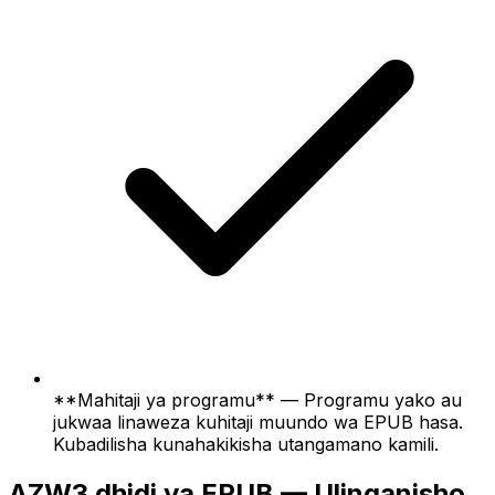
**Mahitaji ya programu** — Programu yako au
jukwaa linaweza kuhitaji muundo wa EPUB hasa.
Kubadilisha kunahakikisha utangamano kamili.
AZW3 dhidi ya EPUB — Ulinganisho