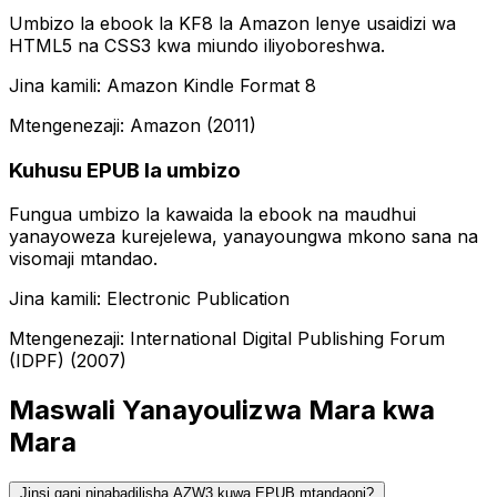
Umbizo la ebook la KF8 la Amazon lenye usaidizi wa
HTML5 na CSS3 kwa miundo iliyoboreshwa.
Jina kamili: Amazon Kindle Format 8
Mtengenezaji: Amazon (2011)
Kuhusu EPUB la umbizo
Fungua umbizo la kawaida la ebook na maudhui
yanayoweza kurejelewa, yanayoungwa mkono sana na
visomaji mtandao.
Jina kamili: Electronic Publication
Mtengenezaji: International Digital Publishing Forum
(IDPF) (2007)
Maswali Yanayoulizwa Mara kwa
Mara
Jinsi gani ninabadilisha AZW3 kuwa EPUB mtandaoni?