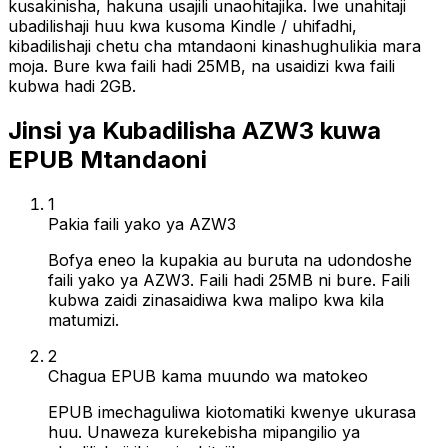
kusakinisha, hakuna usajili unaohitajika. Iwe unahitaji
ubadilishaji huu kwa kusoma Kindle / uhifadhi,
kibadilishaji chetu cha mtandaoni kinashughulikia mara
moja. Bure kwa faili hadi 25MB, na usaidizi kwa faili
kubwa hadi 2GB.
Jinsi ya Kubadilisha AZW3 kuwa
EPUB Mtandaoni
1
Pakia faili yako ya AZW3
Bofya eneo la kupakia au buruta na udondoshe
faili yako ya AZW3. Faili hadi 25MB ni bure. Faili
kubwa zaidi zinasaidiwa kwa malipo kwa kila
matumizi.
2
Chagua EPUB kama muundo wa matokeo
EPUB imechaguliwa kiotomatiki kwenye ukurasa
huu. Unaweza kurekebisha mipangilio ya