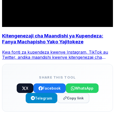
Kitengenezaji cha Maandishi ya Kupendeza:
Fanya Machapisho Yako Yajitokeze
Kwa fonti za kupendeza kwenye Instagram, TikTok au
Twitter, andika maandishi kwenye kitengenezaji cha
MegaConvert, chagua mtindo na unakili.
SHARE THIS TOOL
X
Facebook
WhatsApp
Telegram
Copy link