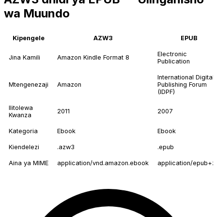
wa Muundo
Kipengele
AZW3
EPUB
Electronic
Jina Kamili
Amazon Kindle Format 8
Publication
International Digital
Mtengenezaji
Amazon
Publishing Forum
(IDPF)
Ilitolewa
2011
2007
Kwanza
Kategoria
Ebook
Ebook
Kiendelezi
.azw3
.epub
Aina ya MIME
application/vnd.amazon.ebook
application/epub+z