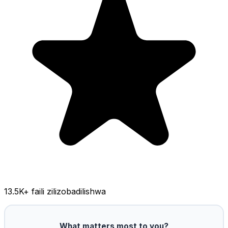
13.5K
+ faili zilizobadilishwa
What matters most to you?