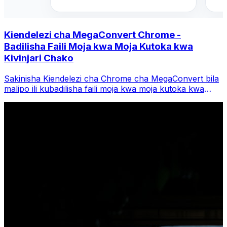
Kiendelezi cha MegaConvert Chrome -
Badilisha Faili Moja kwa Moja Kutoka kwa
Kivinjari Chako
Sakinisha Kiendelezi cha Chrome cha MegaConvert bila
malipo ili kubadilisha faili moja kwa moja kutoka kwa
upau wa vidhibiti wa kivinjari chako. Bofya kulia faili
yoyote ili kubadilisha, fikia zana zote papo hapo kutoka
Chrome.