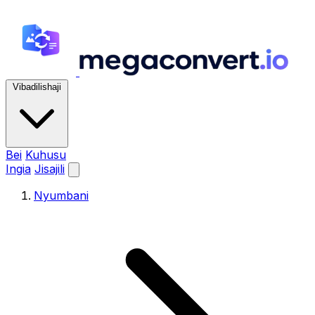
Vibadilishaji
Bei
Kuhusu
Ingia
Jisajili
Nyumbani