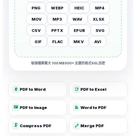
PNG
WEBP
HEIC
MP4
MOV
MP3
WAV
XLSX
CSV
PPTX
EPUB
SVG
GIF
FLAC
MKV
AVI
每個檔案最大 100 MB
500+ 支援的格式
SSL加密
📄
PDF to Word
📑
PDF to Excel
🖼️
PDF to Image
📝
Word to PDF
🗜️
Compress PDF
🔗
Merge PDF