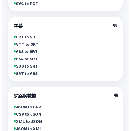
SVG to PDF
💬
字幕
SRT to VTT
VTT to SRT
ASS to SRT
SSA to SRT
SUB to SRT
SRT to ASS
🌐
網路與數據
JSON to CSV
CSV to JSON
XML to JSON
JSON to XML