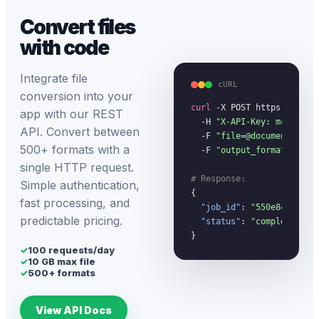
Convert files
with code
Integrate file
cURL
conversion into your
curl
 -X POST https://megac
app with our REST
  -H 
"X-API-Key: mc_your_
API. Convert between
  -F 
"file=@document.pdf"
 
500+ formats with a
  -F 
"output_format=docx"
single HTTP request.
# Response:
Simple authentication,
{

fast processing, and
"job_id"
: 
"550e8400-...
predictable pricing.
"status"
: 
"completed"
}
✓
100 requests/day
✓
10 GB max file
✓
500+ formats
View API Docs