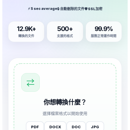
⚡ 5 sec average
🔒 自動刪除的文件
🛡️ SSL加密
12.9K+
500+
99.9%
轉換的文件
支援的格式
服務正常運作時間
⇄
你想轉換什麼？
選擇檔案格式以開始使用
PDF
DOCX
DOC
JPG