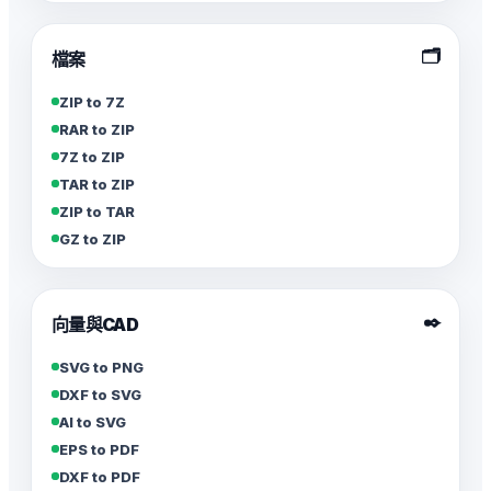
🗂️
檔案
ZIP to 7Z
RAR to ZIP
7Z to ZIP
TAR to ZIP
ZIP to TAR
GZ to ZIP
✒️
向量與CAD
SVG to PNG
DXF to SVG
AI to SVG
EPS to PDF
DXF to PDF