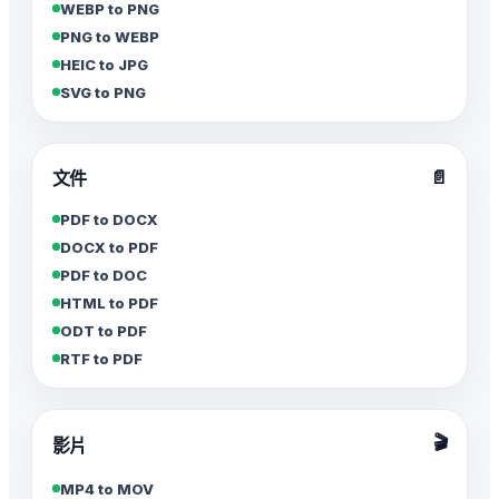
WEBP to PNG
PNG to WEBP
HEIC to JPG
SVG to PNG
📄
文件
PDF to DOCX
DOCX to PDF
PDF to DOC
HTML to PDF
ODT to PDF
RTF to PDF
🎬
影片
MP4 to MOV