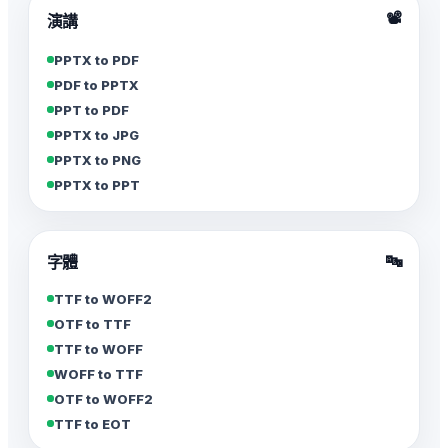
📽️
演講
PPTX to PDF
PDF to PPTX
PPT to PDF
PPTX to JPG
PPTX to PNG
PPTX to PPT
🔤
字體
TTF to WOFF2
OTF to TTF
TTF to WOFF
WOFF to TTF
OTF to WOFF2
TTF to EOT