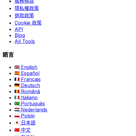
服務條款
隱私權政策
退款政策
Cookie 政策
API
Blog
All Tools
語言
English
Español
Français
Deutsch
Română
Italiano
Português
Nederlands
Polski
日本語
中文