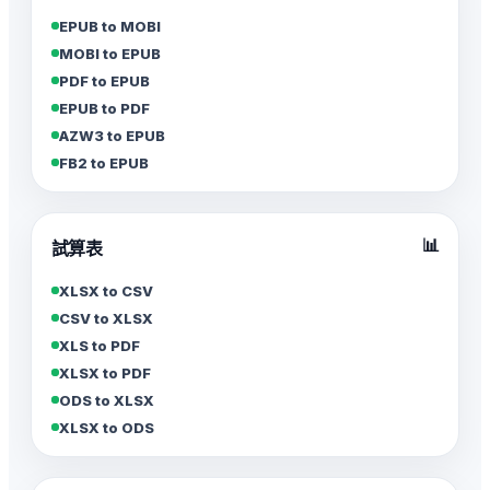
EPUB to MOBI
MOBI to EPUB
PDF to EPUB
EPUB to PDF
AZW3 to EPUB
FB2 to EPUB
📊
試算表
XLSX to CSV
CSV to XLSX
XLS to PDF
XLSX to PDF
ODS to XLSX
XLSX to ODS