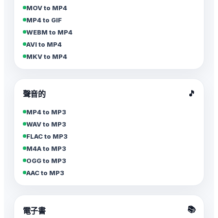
MOV to MP4
MP4 to GIF
WEBM to MP4
AVI to MP4
MKV to MP4
🎵
聲音的
MP4 to MP3
WAV to MP3
FLAC to MP3
M4A to MP3
OGG to MP3
AAC to MP3
📚
電子書