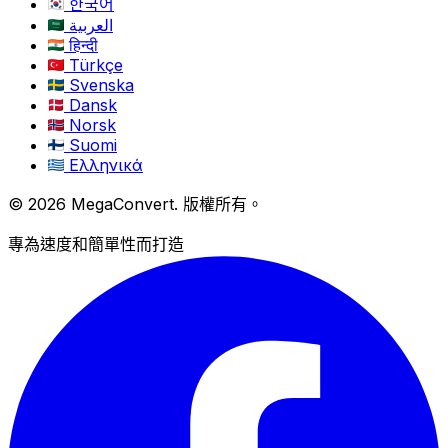
한국어
العربية
हिन्दी
Türkçe
Svenska
Dansk
Norsk
Suomi
Ελληνικά
© 2026 MegaConvert. 版權所有。
專為速度和簡單性而打造