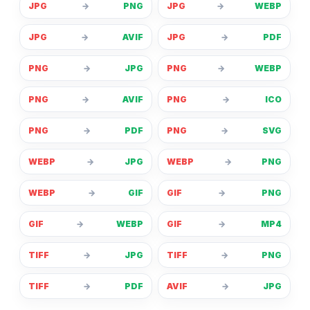
JPG
→
PNG
JPG
→
WEBP
JPG
→
AVIF
JPG
→
PDF
PNG
→
JPG
PNG
→
WEBP
PNG
→
AVIF
PNG
→
ICO
PNG
→
PDF
PNG
→
SVG
WEBP
→
JPG
WEBP
→
PNG
WEBP
→
GIF
GIF
→
PNG
GIF
→
WEBP
GIF
→
MP4
TIFF
→
JPG
TIFF
→
PNG
TIFF
→
PDF
AVIF
→
JPG